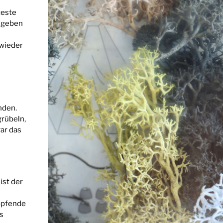
teste
Zugeben
 wieder
nden.
rübeln,
gar das
ist der
lopfende
s