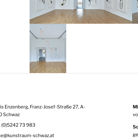
is Enzenberg, Franz-Josef-Straße 27, A-
Mi
0 Schwaz
vo
3 (0)5242 73 983
So
ge
ice@kunstraum-schwaz.at