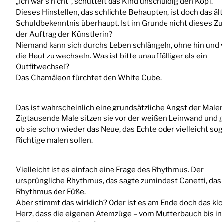
„Ich war's nicht“, schüttelt das Kind unschuldig den Kopf.
Dieses Hinstellen, das schlichte Behaupten, ist doch das äl
Schuldbekenntnis überhaupt. Ist im Grunde nicht dieses 
der Auftrag der Künstlerin?
Niemand kann sich durchs Leben schlängeln, ohne hin und
die Haut zu wechseln. Was ist bitte unauffälliger als ein
Outfitwechsel?
Das Chamäleon fürchtet den White Cube.
Das ist wahrscheinlich eine grundsätzliche Angst der Male
Zigtausende Male sitzen sie vor der weißen Leinwand und g
ob sie schon wieder das Neue, das Echte oder vielleicht so
Richtige malen sollen.
Vielleicht ist es einfach eine Frage des Rhythmus. Der
ursprüngliche Rhythmus, das sagte zumindest Canetti, das 
Rhythmus der Füße.
Aber stimmt das wirklich? Oder ist es am Ende doch das k
Herz, dass die eigenen Atemzüge – vom Mutterbauch bis in