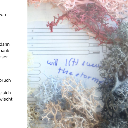
 von
s
 dann
lbank
eser
Spruch
e sich
rwischt