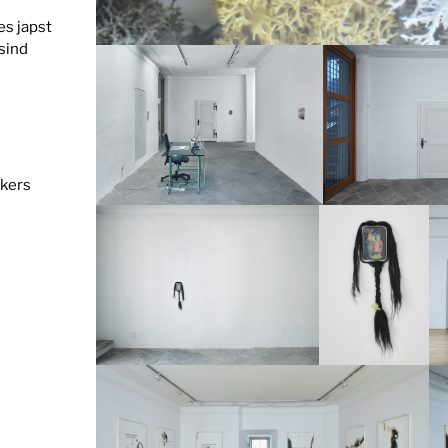
es japst
 sind
ikers