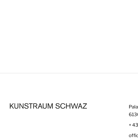
Pala
613
+ 4
off