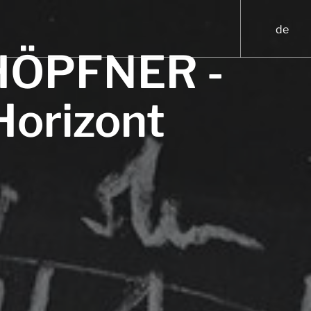
HÖPFNER -
Horizont