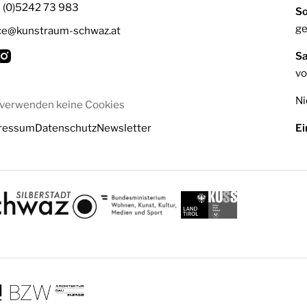
3 (0)5242 73 983
So
ge
ice@kunstraum-schwaz.at
S
vo
Ni
 verwenden keine Cookies
ressum
Datenschutz
Newsletter
Ei