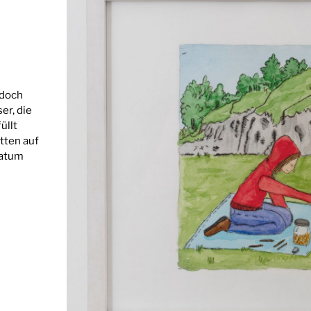
edoch
er, die
üllt
tten auf
Datum