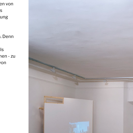
ten von
ls
nung
n. Denn
ls
men - zu
von