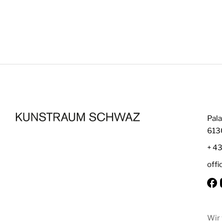
Pala
613
+ 4
off
Wir