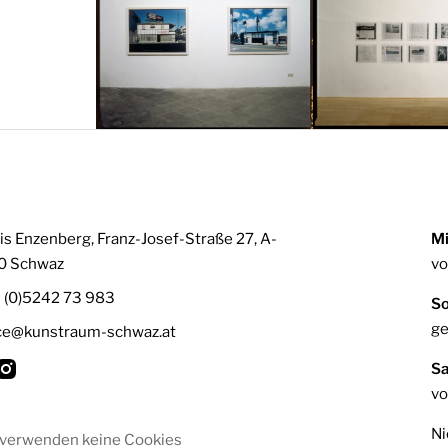
is Enzenberg, Franz-Josef-Straße 27, A-
Mi
0 Schwaz
vo
3 (0)5242 73 983
So
ge
ice@kunstraum-schwaz.at
S
vo
Ni
 verwenden keine Cookies